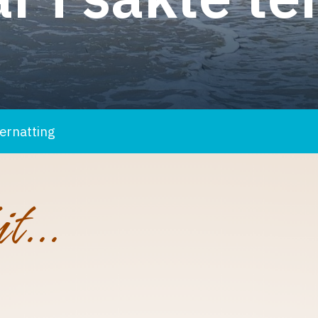
ernatting
it…