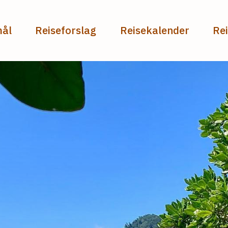
mål
Reiseforslag
Reisekalender
Re