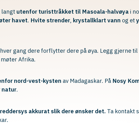
 langt
utenfor turisttråkket til Masoala-halvøya
i n
øter havet
.
Hvite strender
,
krystallklart vann
og et
y
hver gang dere forflytter dere på øya. Legg gjerne til 
 møter Afrika.
tenfor nord-vest-kysten
av Madagaskar. På
Nosy Ko
 natur
.
reddersys akkurat slik dere ønsker det.
Ta kontakt så
ar.