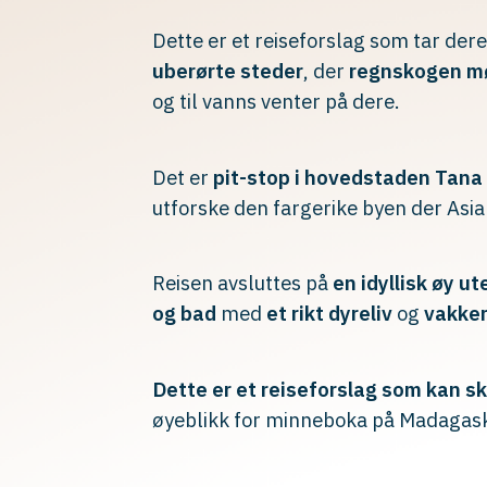
Dette er et reiseforslag som tar dere
uberørte steder
, der
regnskogen m
og til vanns venter på dere.
Det er
pit-stop i hovedstaden Tana
utforske den fargerike byen der Asia
Reisen avsluttes på
en idyllisk øy u
og bad
med
et rikt dyreliv
og
vakker
Dette er et reiseforslag som kan sk
øyeblikk for minneboka på Madagask