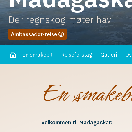
Der regnskog møter hav
Ambassadør-reise
En smakebit
Reiseforslag
Galleri
Ov
En smakeb
Velkommen til Madagaskar!