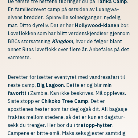
De første tre nettene tilbringer du på
Tafika Camp
.
En familiedrevet camp på østsiden av Luangwa-
elvens bredder. Spinnville solnedganger, nydelig
mat. Ditto dyreliv. Det er her
Hollywood-klanen
bor.
Løveflokken som har blitt verdenskjendiser gjennom
BBCs storsatsning
Kingdom
, hvor de følger blant
annet Ritas løveflokk over flere år. Anbefales på det
varmeste.
Deretter fortsetter eventyret med vandresafari til
neste camp,
Big Lagoon
. Dette er og blir
min
favoritt
i Zambia. Kan ikke beskrives. Må oppleves.
Siste stopp er
Chikoko Tree Camp
. Det er
apostlenes hester som tar deg også dit. All bagasje
fraktes mellom stedene, så det er kun en dagstur-
sekk du trenger. Her bor du i
tretopp-hytter
.
Campene er bitte-små. Maks seks gjester samtidig