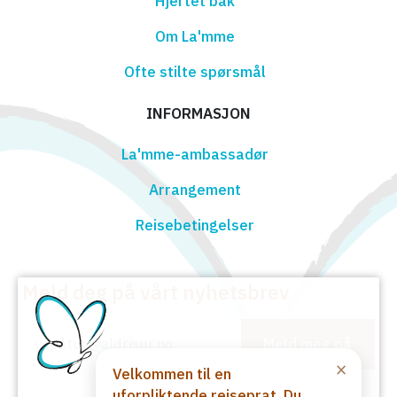
Hjertet bak
Om La'mme
Ofte stilte spørsmål
INFORMASJON
La'mme-ambassadør
Arrangement
Reisebetingelser
Meld deg på vårt nyhetsbrev
Meld meg på
×
Velkommen til en
uforpliktende reiseprat. Du