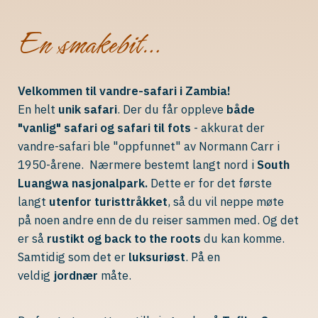
En smakebit…
Velkommen til vandre-safari i Zambia!
En helt
unik safari
. Der du får oppleve
både
"vanlig" safari og safari til fots
- akkurat der
vandre-safari ble "oppfunnet" av Normann Carr i
1950-årene. Nærmere bestemt langt nord i
South
Luangwa nasjonalpark.
Dette er for det første
langt
utenfor turisttråkket
, så du vil neppe møte
på noen andre enn de du reiser sammen med. Og det
er så
rustikt og back to the roots
du kan komme.
Samtidig som det er
luksuriøst
. På en
veldig
jordnær
måte.