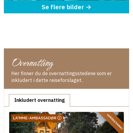
Se flere bilder →
Overnatting
Her finner du de overnattingsstedene som er
inkludert i dette reiseforslaget.
Inkludert overnatting
VANDRESAFARI
LA'MME-AMBASSADØR