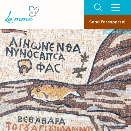
Send forespørsel
Foto: VvoeVale - Istock