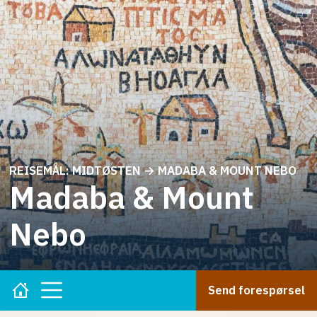
REISEMÅL
:
MIDTØSTEN
→
MADABA & MOUNT NEBO
Madaba & Mount
Nebo
Send forespørsel