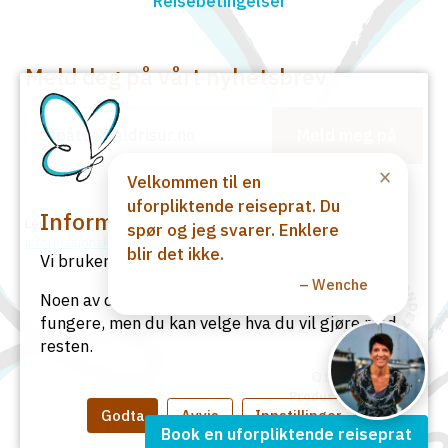
Reisebetingelser
Meld deg på vårt nyhetsbrev
Meld meg på
×
Velkommen til en
uforpliktende reiseprat. Du
Informasjonskapsler
Les vår
personvernerklæring
, og se
innstillinger for
spør og jeg svarer. Enklere
informasjonskapsler her
.
blir det ikke.
Vi bruker informasjonskapsler på vår nettside.
– Wenche
Noen av de er nødvendige for at siden skal
fungere, men du kan velge hva du vil gjøre med
resten.
© Lamme AS 2026
Produsert av Akari ♥
Godta
Avvis
Innstillinger
Book en uforpliktende reiseprat