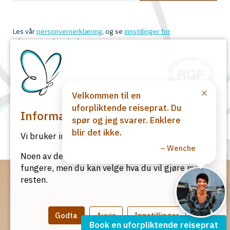
Les vår
personvernerklæring
, og se
innstillinger for
informasjonskapsler her
.
×
Velkommen til en
uforpliktende reiseprat. Du
© Lamme AS 2026
Informasjonskapsler
spør og jeg svarer. Enklere
Produsert av Akari ♥
blir det ikke.
Vi bruker informasjonskapsler på vår nettside.
– Wenche
Noen av de er nødvendige for at siden skal
fungere, men du kan velge hva du vil gjøre med
resten.
Godta
Avvis
Innstillinger
Book en uforpliktende reiseprat