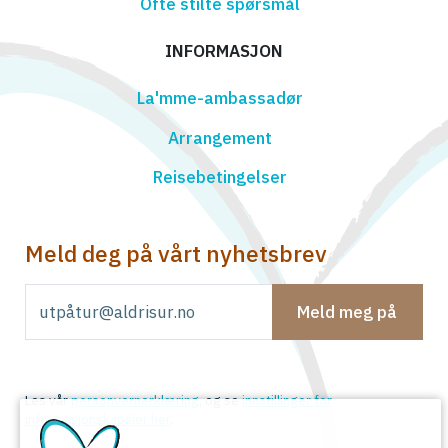
Ofte stilte spørsmål
INFORMASJON
La'mme-ambassadør
Arrangement
Reisebetingelser
Meld deg på vårt nyhetsbrev
Meld meg på
Les vår
personvernerklæring
, og se
innstillinger for
informasjonskapsler her
.