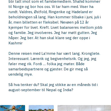
blir tatt imot som et familiemedlem. Shahid kommer
til Norge og bor hos oss. Vi tar ham med. Viser ha
rundt. Valdres, Østfold, Ringerike og Hadeland er
beholdningen så lang. Han kommer tilbake i juni, juli i
år, men billetten er fleksibel. Nevøen på 12 år
kjemper for livet. Kreft. Livet balanseres mellom jobb
og familie. Jeg involveres. Jeg har møtt gutten. Jeg
håper. Jeg ber. At han skal klare seg der oppe i
Kashmir
Denne reisen med La'mme har vært lang. Kronglete.
Interessant. Lærerik og begivenhetsrik. Og jeg, jeg
føler meg rik. Fordi .... folka jeg møter. Både
samarbeidspartnere og gjester. De gir meg så
uendelig mye.
Så hva tenker du? Skal jeg stikke av en måneds tid i
august-september til Nepal og India?