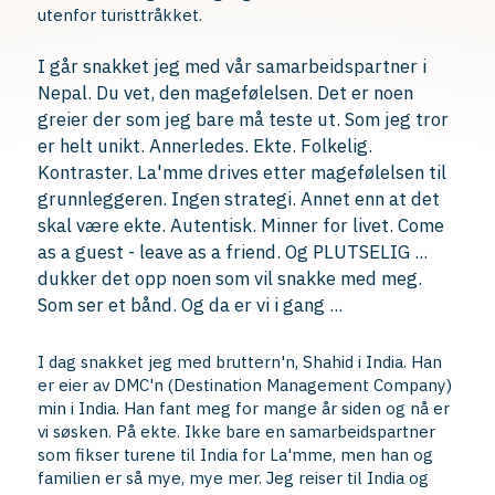
utenfor turisttråkket.
I går snakket jeg med vår samarbeidspartner i
Nepal. Du vet, den magefølelsen. Det er noen
greier der som jeg bare må teste ut. Som jeg tror
er helt unikt. Annerledes. Ekte. Folkelig.
Kontraster. La'mme drives etter magefølelsen til
grunnleggeren. Ingen strategi. Annet enn at det
skal være ekte. Autentisk. Minner for livet. Come
as a guest - leave as a friend. Og PLUTSELIG ...
dukker det opp noen som vil snakke med meg.
Som ser et bånd. Og da er vi i gang ...
I dag snakket jeg med bruttern'n, Shahid i India. Han
er eier av DMC'n (Destination Management Company)
min i India. Han fant meg for mange år siden og nå er
vi søsken. På ekte. Ikke bare en samarbeidspartner
som fikser turene til India for La'mme, men han og
familien er så mye, mye mer. Jeg reiser til India og