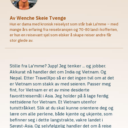
Av Wenche Skeie Tvenge
Hun er dama med kronisk reiselyst som står bak La'mme – med
mange års erfaring fra reisebransjen og 70-80 land i kofferten,
er hun en reisevant sjel som elsker å skape reiser andre får
stor glede av.
Stille fra La'mme? Jupp! Jeg tenker ... og jobber.
Akkurat nå handler det om India og Vietnam. Og
Nepal. Etter TravelXpo så er det ingen tvil om at det
er Vietnam som stakk av med seieren. Passer meg
fint, for Vietnam er et av mine desiderte
favorittreisemål i Asia. Jeg holder på å lage ferdig
nettsidene for Vietnam. Et Vietnam utenfor
turisttråkket. Slik at du skal kunne orientere deg og
lære om alle perlene, både kjente og ukjente, som
befinner seg i dette langstrakte, vakre landet i
Sørøst-Asia. Og selvfølgelig handler det om å reise